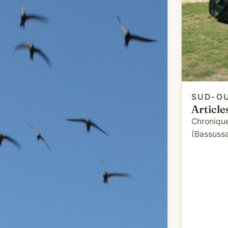
SUD-O
Article
Chronique
(Bassussa