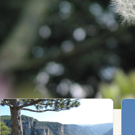
chemins et de ciel
Depuis le début des années 2000, Cathy Constant-Eli
ses récits de balades, ses articles de presse locale e
rubriques ci-dessous.
RECHERCHER DANS LE SITE