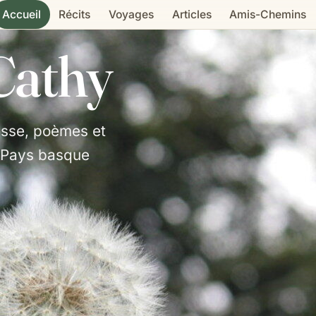
Accueil
Récits
Voyages
Articles
Amis-Chemins
Cathy
resse, poèmes et
u Pays basque
 de