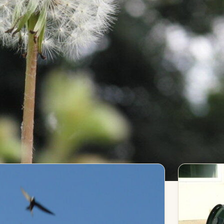
ssagaray rassemble ici
t ses poèmes. Explorez les