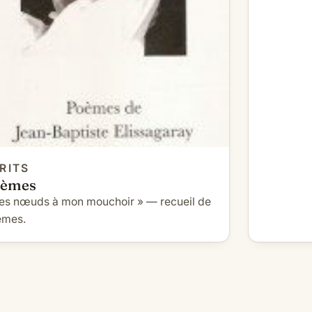
RITS
oèmes
es nœuds à mon mouchoir » — recueil de
èmes.