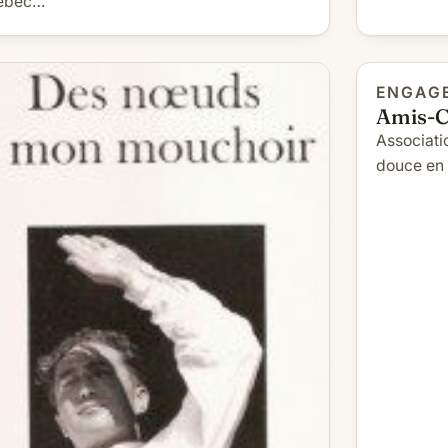
ébec…
ENGAG
Amis-
Associati
douce en v