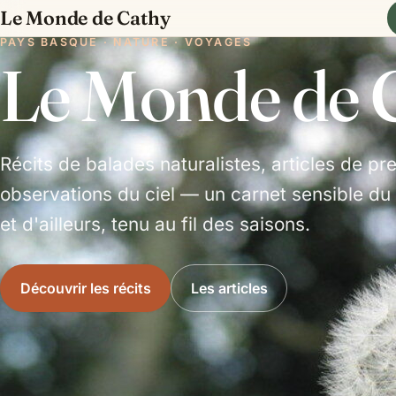
Le Monde de Cathy
PAYS BASQUE · NATURE · VOYAGES
Le Monde de 
Récits de balades naturalistes, articles de p
observations du ciel — un carnet sensible d
et d'ailleurs, tenu au fil des saisons.
Découvrir les récits
Les articles
BIENVENUE
Un carnet de nature,