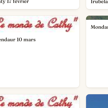
aty 17 février
Irubel
Mondar
ndaur 10 mars